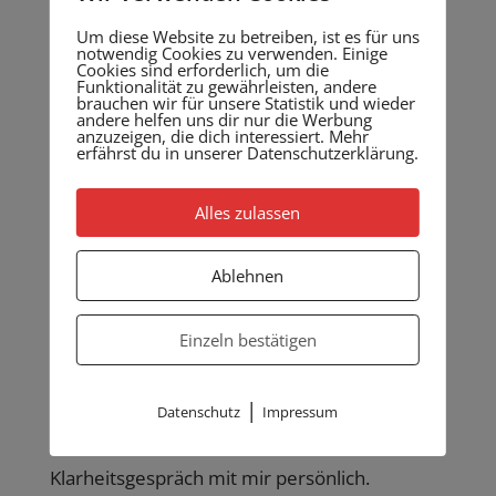
Um diese Website zu betreiben, ist es für uns
notwendig Cookies zu verwenden. Einige
Cookies sind erforderlich, um die
Funktionalität zu gewährleisten, andere
brauchen wir für unsere Statistik und wieder
andere helfen uns dir nur die Werbung
anzuzeigen, die dich interessiert. Mehr
erfährst du in unserer Datenschutzerklärung.
Alles zulassen
Sofort mehr Klarheit?
Ablehnen
Einzeln bestätigen
Wie wäre es mit
SOFORT MEHR KLARHEIT
zu
Deinem Thema, was Dich beschäftigt?
|
Datenschutz
Impressum
Hier hast Du die Möglichkeit für ein
Klarheitsgespräch mit mir persönlich.