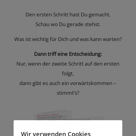
Den ersten Schritt hast Du gemacht.
Schau wo Du gerade stehst.
Was ist wichtig für Dich und was kann warten?
Dann triff eine Entscheidung:
Nur, wenn der zweite Schritt auf den ersten
folgt,
dann gibt es auch ein vorwärtskommen –
stimmt’s?
Wir verwenden Cookies